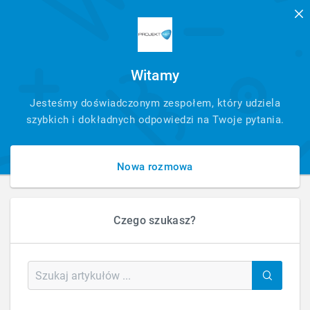
Witamy
SZYBKI
Jesteśmy doświadczonym zespołem, który udziela
KONTAKT
szybkich i dokładnych odpowiedzi na Twoje pytania.
Nowa rozmowa
Czego szukasz?
HOME
WEB
GAMEX
Gamex