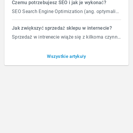
Czemu potrzebujesz SEO i jak je wykonać?
SEO Search Engine Optimization (ang. optymalizacja silnika wyszukiwań) to proces przeprowadzany...
GAMEX
Jak zwiększyć sprzedaż sklepu w internecie?
Sprzedaż w intrenecie wiąże się z kilkoma czynnikami które wpływają na ilość zamówień. Załóżmy, że d...
Gamex to producent zajmujący się wytwarzaniem ubranek
Wszystkie artykuły
dziecięcych, dostarczający produkty o wysokiej jakości na
terenie całej Polski.
Na zlecenie firmy Gamex wykonaliśmy dla nich projekt strony
internetowej
CLIENT
Gamex
YEAR
2017