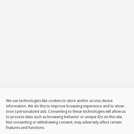
26-600
Radom
Tel.
794 002 102
E-mail:
biuro@projekt-net.pl
Oferta
Strony internetowe
Zarządzanie stronami internetowymi
Sklepy internetowe
Administracja i zarządzanie sklepami www
E-Marketing
Adwords – reklama w GOOGLE
Obsługa reklam AdWords – pakiety
Badanie konkurencji w internecie
Tłumaczenia stron i sklepów
We use technologies like cookies to store and/or access device
information. We do this to improve browsing experience and to show
Polityka plików cookies (EU)
(non-) personalized ads. Consenting to these technologies will allow us
Polityka prywatności
to process data such as browsing behavior or unique IDs on this site.
Not consenting or withdrawing consent, may adversely affect certain
features and functions.
Nasze usługi