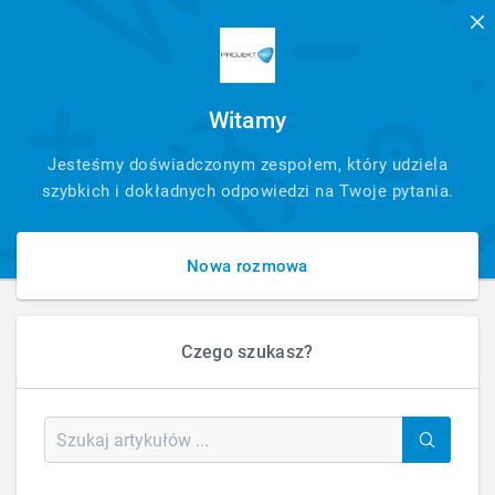
Witamy
SZYBKI
Jesteśmy doświadczonym zespołem, który udziela
KONTAKT
szybkich i dokładnych odpowiedzi na Twoje pytania.
Nowa rozmowa
Czego szukasz?
HOME
WEB
BRS-KOMPUTERY I NIE TYLKO
BRS-KOMPUTERY I NIE TYLKO