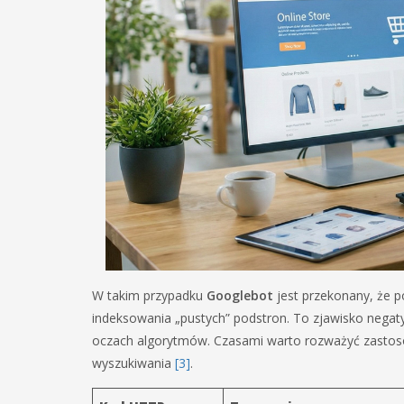
W takim przypadku
Googlebot
jest przekonany, że p
indeksowania „pustych” podstron. To zjawisko negat
oczach algorytmów. Czasami warto rozważyć zasto
wyszukiwania
[3]
.