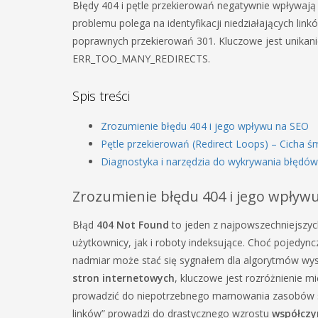
Błędy 404 i pętle przekierowań negatywnie wpływają
problemu polega na identyfikacji niedziałających li
poprawnych przekierowań 301. Kluczowe jest unikan
ERR_TOO_MANY_REDIRECTS.
Spis treści
Zrozumienie błędu 404 i jego wpływu na SEO
Pętle przekierowań (Redirect Loops) – Cicha ś
Diagnostyka i narzędzia do wykrywania błędów
Zrozumienie błędu 404 i jego wpływ
Błąd
404 Not Found
to jeden z najpowszechniejszyc
użytkownicy, jak i roboty indeksujące. Choć pojedync
nadmiar może stać się sygnałem dla algorytmów wys
stron internetowych
, kluczowe jest rozróżnienie
prowadzić do niepotrzebnego marnowania zasobów s
linków” prowadzi do drastycznego wzrostu
współczy