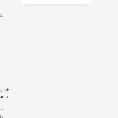
pu
y, ich
ania
ych
tą