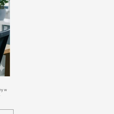
ny w
w