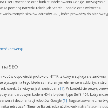
 na User Experience oraz budżet indeksowania Google. Rozwiązanie
nków za pomocą narzędzi takich jak Search Console oraz wdrożeniu
ie wielokrotnych skoków adresów URL, które prowadzą do błędów ty
mierć konwersji
u na SEO
h kodów odpowiedzi protokołu HTTP, z którym stykają się zarówno
ze wystąpienia tego błędu są naturalnym elementem cyklu życia stron
zukiwarek, że witryna jest zaniedbana
[1]
. W kontekście
pozycjonow
 między standardowym kodem 404 a błędem typu
Soft 404
, który może
erwera i dezorientacji robotów Google
[1]
. Bagatelizowanie „martw
nnika odrzuceń (Bounce Rate)
, gdyż użytkownik natrafiający na pus