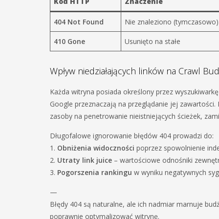
Kod HTTP
Znaczenie
404 Not Found
Nie znaleziono (tymczasowo)
410 Gone
Usunięto na stałe
Wpływ niedziałających linków na Crawl Bu
Każda witryna posiada określony przez wyszukiwark
Google przeznaczają na przeglądanie jej zawartości.
zasoby na penetrowanie nieistniejących ścieżek, za
Długofalowe ignorowanie błędów 404 prowadzi do:
1.
Obniżenia widoczności
poprzez spowolnienie inde
2.
Utraty link juice
– wartościowe odnośniki zewnętr
3.
Pogorszenia rankingu
w wyniku negatywnych sygn
—
Błędy 404 są naturalne, ale ich nadmiar marnuje bud
poprawnie optymalizować witrynę.