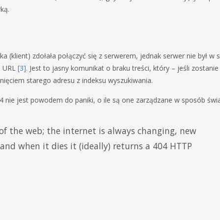
rką.
ka (klient) zdołała połączyć się z serwerem, jednak serwer nie był w s
m URL
[3]
. Jest to jasny komunikat o braku treści, który – jeśli zostanie
nięciem starego adresu z indeksu wyszukiwania.
4 nie jest powodem do paniki, o ile są one zarządzane w sposób św
 of the web; the internet is always changing, new
 and when it dies it (ideally) returns a 404 HTTP