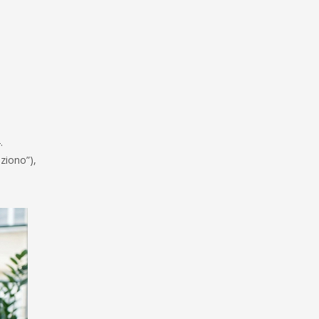
.
ziono”),