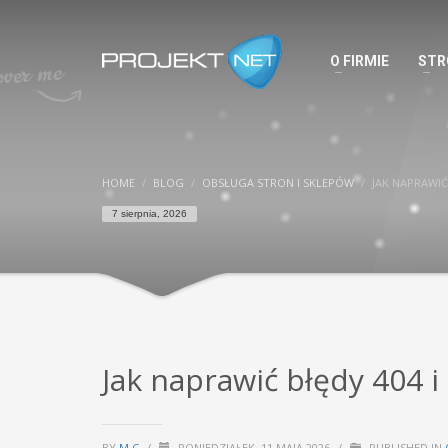
O FIRMIE
STR
HOME
BLOG
OBSŁUGA STRON I SKLEPÓW
JAK NAPRAWIĆ
7 sierpnia, 2026
Jak naprawić błędy 404 i
BY
M C
/
PONIEDZIAŁEK, 11 MAJA 2026
/
PUBLISHED IN