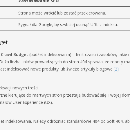
Zastosowanie SEO
Strona może wrócić lub zostać przekierowana.
Sygnał dla Google, by szybciej usunąć URL z indeksu.
dget
ę
Crawl Budget
(budżet indeksowania) – limit czasu i zasobów, jakie 
 Duża liczba linków prowadzących do stron 404 sprawia, że roboty ma
miast indeksować nowe produkty lub świeże artykuły blogowe
[2]
.
ksacji nowych treści.
zne kierujące do martwych stron przestają budować siłę Twojej d
ałów User Experience (UX).
żet indeksowania. Należy odróżniać standardowe 404 od Soft 404, ab