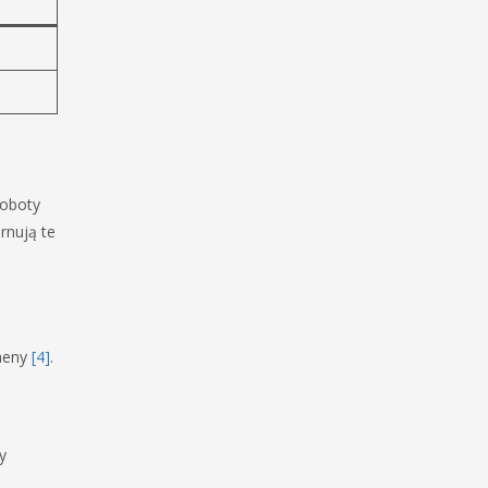
roboty
rnują te
omeny
[4]
.
y