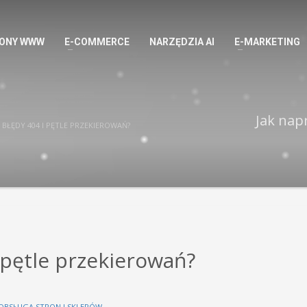
ONY WWW
E-COMMERCE
NARZĘDZIA AI
E-MARKETING
Jak nap
 BŁĘDY 404 I PĘTLE PRZEKIEROWAŃ?
 pętle przekierowań?
OBSŁUGA STRON I SKLEPÓW