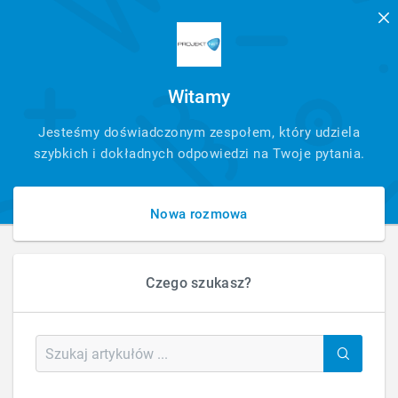
Witamy
SZYBKI
Jesteśmy doświadczonym zespołem, który udziela
KONTAKT
szybkich i dokładnych odpowiedzi na Twoje pytania.
Nowa rozmowa
Czego szukasz?
HOME
BLOG
OBSŁUGA STRON I SKLEPÓW
JAK DODAĆ SKRYPT DO STRON W HTMLU NA SHOPER – NOWY SZABLON
Jak dodać skrypt do stron w HTMLu na
Shoper – nowy szablon