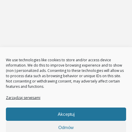
Strony internetowe
Zarządzanie stronami internetowymi
Sklepy internetowe
Administracja i zarządzanie sklepami www
E-Marketing
Adwords – reklama w GOOGLE
Obsługa reklam AdWords – pakiety
Badanie konkurencji w internecie
Tłumaczenia stron i sklepów
We use technologies like cookies to store and/or access device
Polityka plików cookies (EU)
information. We do this to improve browsing experience and to show
(non-) personalized ads. Consenting to these technologies will allow us
Polityka prywatności
to process data such as browsing behavior or unique IDs on this site.
Not consenting or withdrawing consent, may adversely affect certain
features and functions.
Nasze usługi
Page Communication
Zarządzaj serwisami
Google Analitycs
Jak zwiększyć liczbę klientów
Akceptuj
Audyt sklepu internetowego
Pozycjonowanie
Odmów