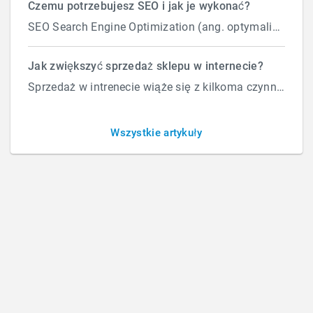
Czemu potrzebujesz SEO i jak je wykonać?
SEO Search Engine Optimization (ang. optymalizacja silnika wyszukiwań) to proces przeprowadzany...
Jak dodać skrypt do stron w
Jak zwiększyć sprzedaż sklepu w internecie?
Sprzedaż w intrenecie wiąże się z kilkoma czynnikami które wpływają na ilość zamówień. Załóżmy, że d...
HTMLu na Shoper – nowy
szablon
Wszystkie artykuły
BY
M C
/
CZWARTEK, 12 GRUDNIA 2024
/
PUBLISHED IN
OBSŁUGA
STRON I SKLEPÓW