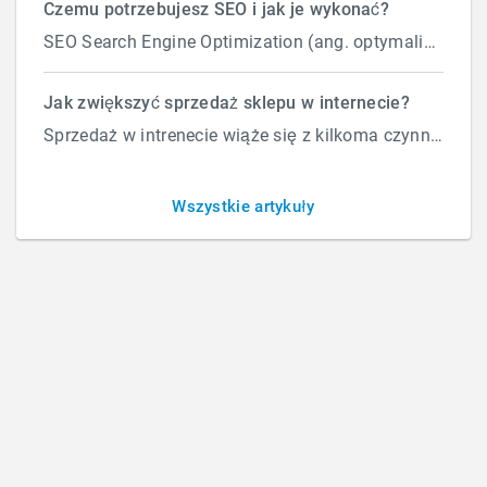
Czemu potrzebujesz SEO i jak je wykonać?
SEO Search Engine Optimization (ang. optymalizacja silnika wyszukiwań) to proces przeprowadzany...
Jak zwiększyć sprzedaż sklepu w internecie?
Sprzedaż w intrenecie wiąże się z kilkoma czynnikami które wpływają na ilość zamówień. Załóżmy, że d...
Wszystkie artykuły
OSTATNIE WPISY
Strona nie indeksuje się – co robić?
Brak indeksacji strony najczęściej wynika z błę...
Jak naprawić strukturę linków (URL) pod AI i SEO?
Naprawa struktury URL wymaga przejścia z