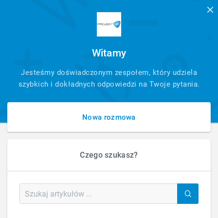
Witamy
SZYBKI
Jesteśmy doświadczonym zespołem, który udziela
KONTAKT
szybkich i dokładnych odpowiedzi na Twoje pytania.
Nowa rozmowa
Czego szukasz?
HOME
MOBILNA STRONA GŁÓWNA
Mobilna strona główna