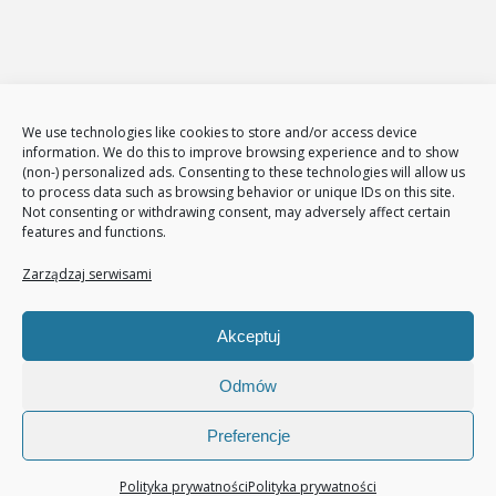
E-Marketing
Adwords – reklama w GOOGLE
Obsługa reklam AdWords – pakiety
Badanie konkurencji w internecie
Tłumaczenia stron i sklepów
We use technologies like cookies to store and/or access device
Polityka plików cookies (EU)
information. We do this to improve browsing experience and to show
(non-) personalized ads. Consenting to these technologies will allow us
Polityka prywatności
to process data such as browsing behavior or unique IDs on this site.
Not consenting or withdrawing consent, may adversely affect certain
features and functions.
Nasze usługi
Page Communication
Zarządzaj serwisami
Google Analitycs
Jak zwiększyć liczbę klientów
Akceptuj
Audyt sklepu internetowego
Pozycjonowanie
Odmów
Preferencje
© 2020 All rights reserved.
Polityka prywatności
Polityka prywatności