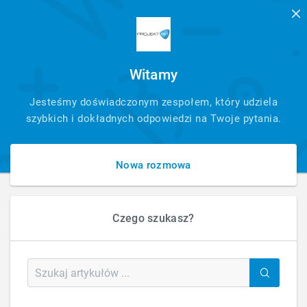
Witamy
SZYBKI
Jesteśmy doświadczonym zespołem, który udziela
KONTAKT
szybkich i dokładnych odpowiedzi na Twoje pytania.
Nowa rozmowa
Czego szukasz?
HOME
GOOGLE TAG GATEWAY (GTG) – SPECYFIKACJA I KORZYŚCI Z WDROŻENIA Z
SERVER SITE TAGGING
Google Tag Gateway (GTG) – Specyfikacja i